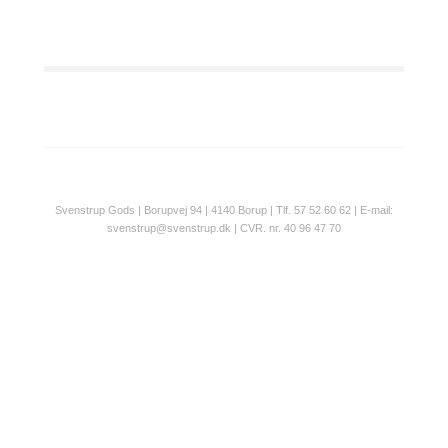
Svenstrup Gods | Borupvej 94 | 4140 Borup | Tlf. 57 52 60 62 | E-mail:
svenstrup@svenstrup.dk | CVR. nr. 40 96 47 70